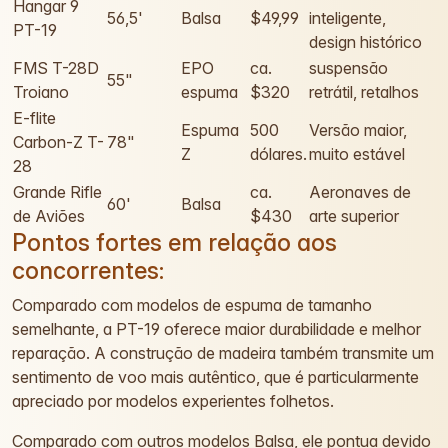
Hangar 9
56,5'
Balsa
$49,99
inteligente,
PT-19
design histórico
FMS T-28D
EPO
ca.
suspensão
55"
Troiano
espuma
$320
retrátil, retalhos
E-flite
Espuma
500
Versão maior,
Carbon-Z T-
78"
Z
dólares.
muito estável
28
Grande Rifle
ca.
Aeronaves de
60'
Balsa
de Aviões
$430
arte superior
Pontos fortes em relação aos
concorrentes:
Comparado com modelos de espuma de tamanho
semelhante, a PT-19 oferece maior durabilidade e melhor
reparação. A construção de madeira também transmite um
sentimento de voo mais autêntico, que é particularmente
apreciado por modelos experientes folhetos.
Comparado com outros modelos Balsa, ele pontua devido