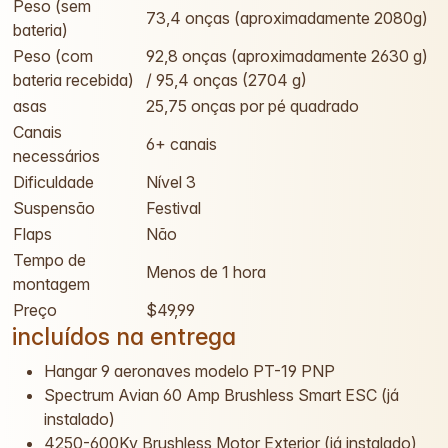
Peso (sem
73,4 onças (aproximadamente 2080g)
bateria)
Peso (com
92,8 onças (aproximadamente 2630 g)
bateria recebida)
/ 95,4 onças (2704 g)
asas
25,75 onças por pé quadrado
Canais
6+ canais
necessários
Dificuldade
Nível 3
Suspensão
Festival
Flaps
Não
Tempo de
Menos de 1 hora
montagem
Preço
$49,99
incluídos na entrega
Hangar 9 aeronaves modelo PT-19 PNP
Spectrum Avian 60 Amp Brushless Smart ESC (já
instalado)
4250-600Kv Brushless Motor Exterior (já instalado)