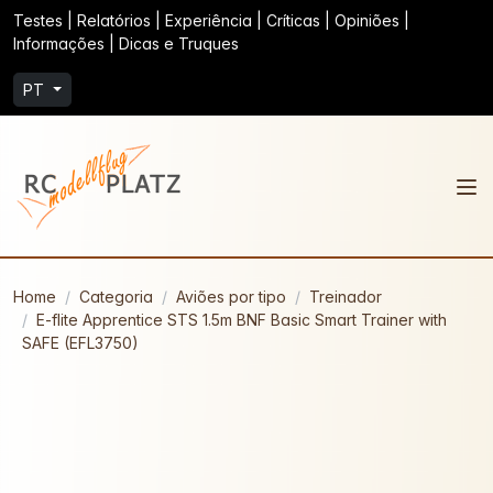
Testes | Relatórios | Experiência | Críticas | Opiniões |
Informações | Dicas e Truques
PT
Home
Categoria
Aviões por tipo
Treinador
E-flite Apprentice STS 1.5m BNF Basic Smart Trainer with
SAFE (EFL3750)