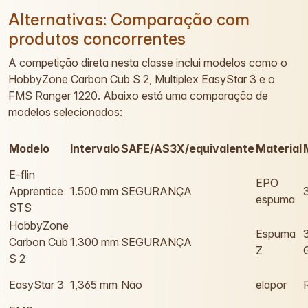
Alternativas: Comparação com
produtos concorrentes
A competição direta nesta classe inclui modelos como o
HobbyZone Carbon Cub S 2, Multiplex EasyStar 3 e o
FMS Ranger 1220. Abaixo está uma comparação de
modelos selecionados:
Modelo
Intervalo
SAFE/AS3X/equivalente
Material
E-flin
EPO
Apprentice
1.500 mm
SEGURANÇA
espuma
STS
HobbyZone
Espuma
Carbon Cub
1.300 mm
SEGURANÇA
Z
S 2
EasyStar 3
1,365 mm
Não
elapor