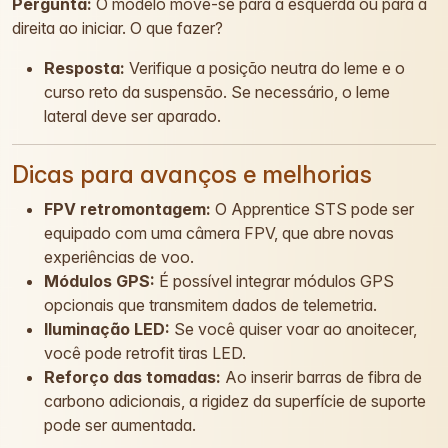
Pergunta:
O modelo move-se para a esquerda ou para a
direita ao iniciar. O que fazer?
Resposta:
Verifique a posição neutra do leme e o
curso reto da suspensão. Se necessário, o leme
lateral deve ser aparado.
Dicas para avanços e melhorias
FPV retromontagem:
O Apprentice STS pode ser
equipado com uma câmera FPV, que abre novas
experiências de voo.
Módulos GPS:
É possível integrar módulos GPS
opcionais que transmitem dados de telemetria.
Iluminação LED:
Se você quiser voar ao anoitecer,
você pode retrofit tiras LED.
Reforço das tomadas:
Ao inserir barras de fibra de
carbono adicionais, a rigidez da superfície de suporte
pode ser aumentada.