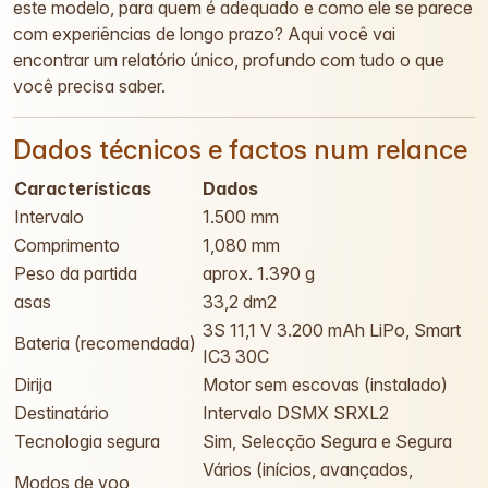
este modelo, para quem é adequado e como ele se parece
com experiências de longo prazo? Aqui você vai
encontrar um relatório único, profundo com tudo o que
você precisa saber.
Dados técnicos e factos num relance
Características
Dados
Intervalo
1.500 mm
Comprimento
1,080 mm
Peso da partida
aprox. 1.390 g
asas
33,2 dm2
3S 11,1 V 3.200 mAh LiPo, Smart
Bateria (recomendada)
IC3 30C
Dirija
Motor sem escovas (instalado)
Destinatário
Intervalo DSMX SRXL2
Tecnologia segura
Sim, Selecção Segura e Segura
Vários (inícios, avançados,
Modos de voo