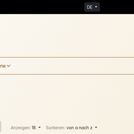
DE
ine
Anzeigen:
18
Sortieren:
von a nach z