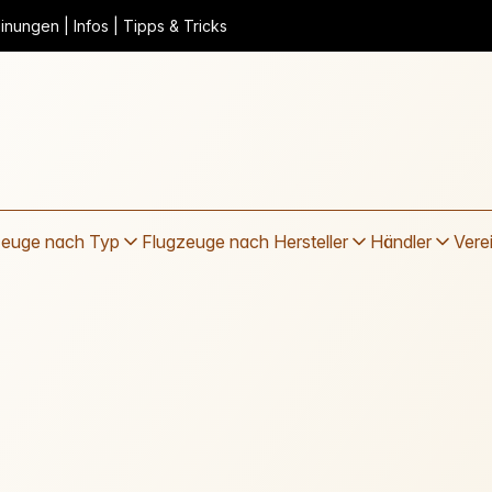
nungen | Infos | Tipps & Tricks
zeuge nach Typ
Flugzeuge nach Hersteller
Händler
Vere