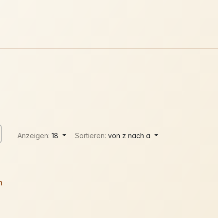
Anzeigen:
18
Sortieren:
von z nach a
n