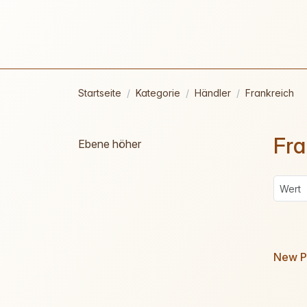
Startseite
Kategorie
Händler
Frankreich
Fra
Ebene höher
New P