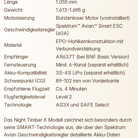
Länge
1.055 mm
Gewicht
1.613-1.698 g
Motorisierung
Bürstenloser Motor (vorinstalliert)
Spektrum™ Avian™ Smart ESC
Geschwindigkeitsregler
(60A)
EPO-Hohlkernkonstruktion mit
Material
Verbundverstärkung
Empfänger
AR637T (bei BNF Basic Version)
Fernsteuerung
Mind. 6-Kanal (separat erhältlich)
Akku-Kompatibilität
3S-4S LiPo (separat erhältlich)
Schwerpunkt (CG)
89-102 mm von Vorderkante
Empfohlene Flugzeit
Ca. 4 Minuten
Flugfertigkeitslevel
Level 2
Technologie
AS3X und SAFE Select
Das Night Timber X Modell zeichnet sich besonders durch
seine SMART-Technologie aus, die über den Spektrum
Avian Geschwindigkeitsregler detaillierte Akku-Daten