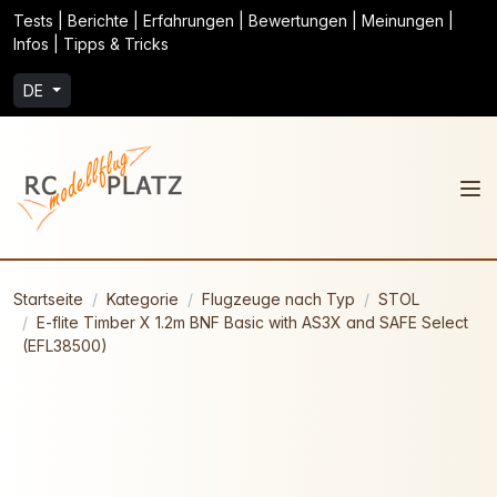
Tests | Berichte | Erfahrungen | Bewertungen | Meinungen |
Infos | Tipps & Tricks
DE
Startseite
Kategorie
Flugzeuge nach Typ
STOL
E-flite Timber X 1.2m BNF Basic with AS3X and SAFE Select
(EFL38500)