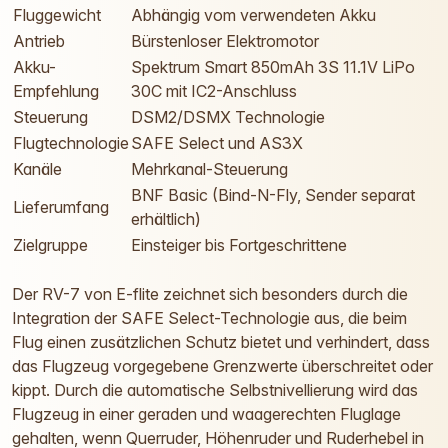
Fluggewicht
Abhängig vom verwendeten Akku
Antrieb
Bürstenloser Elektromotor
Akku-
Spektrum Smart 850mAh 3S 11.1V LiPo
Empfehlung
30C mit IC2-Anschluss
Steuerung
DSM2/DSMX Technologie
Flugtechnologie
SAFE Select und AS3X
Kanäle
Mehrkanal-Steuerung
BNF Basic (Bind-N-Fly, Sender separat
Lieferumfang
erhältlich)
Zielgruppe
Einsteiger bis Fortgeschrittene
Der RV-7 von E-flite zeichnet sich besonders durch die
Integration der SAFE Select-Technologie aus, die beim
Flug einen zusätzlichen Schutz bietet und verhindert, dass
das Flugzeug vorgegebene Grenzwerte überschreitet oder
kippt. Durch die automatische Selbstnivellierung wird das
Flugzeug in einer geraden und waagerechten Fluglage
gehalten, wenn Querruder, Höhenruder und Ruderhebel in