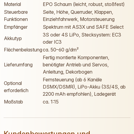
Material
EPO Schaum (leicht, robust, stoßfest)
Steuerbare
Seite, Höhe, Querruder, Klappen,
Funktionen
Einziehfahrwerk, Motorsteuerung
Empfänger
Spektrum mit AS3X und SAFE Select
3S oder 4S LiPo, Stecksystem: EC3
Akkutyp
oder IC3
Flächenbelastung
ca. 50–60 g/dm²
Fertig montierte Komponenten,
Lieferumfang
benötigter Antrieb und Servos,
Anleitung, Dekorbogen
Fernsteuerung (ab 6 Kanäle
Optional
DSMX/DSMR), LiPo-Akku (3S/4S, ab
erforderlich
2200 mAh empfohlen), Ladegerät
Maßstab
ca. 1:15
Kundenbewertungen und