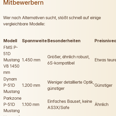
Mitbewerbern
Wer nach Alternativen sucht, stößt schnell auf einige
vergleichbare Modelle:
Modell
Spannweite
Besonderheiten
Preisnive
FMS P-
51D
Größer, ähnlich robust,
Mustang
1.450 mm
Etwas teur
6S-kompatibel
V8 1450
mm
Dynam
Weniger detaillierte Optik,
P-51D
1.200 mm
Günstiger
günstiger
Mustang
Parkzone
Einfaches Bauset, keine
P-51D
1.100 mm
Ähnlich
AS3X/Safe
Mustang