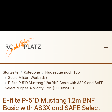
Startseite
Kategorie
Flugzeuge nach Typ
Scale Militär (Warbirds)
E-flite P-51D Mustang 1.2m BNF Basic with AS3X and SAFE
Select “Cripes A’Mighty 3rd” (EFL089500)
E-flite P-51D Mustang 1.2m BNF
Basic with AS3X and SAFE Select