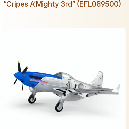
“Cripes A’Mighty 3rd” (EFL089500)