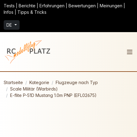
Tests | Berichte | Erfahrungen | Bewertungen | Meinungen |
Infos | Tipps & Tricks
DE
Startseite
Kategorie
Flugzeuge nach Typ
Scale Militär (Warbirds)
E-flite P-51D Mustang 1.0m PNP (EFL02675)