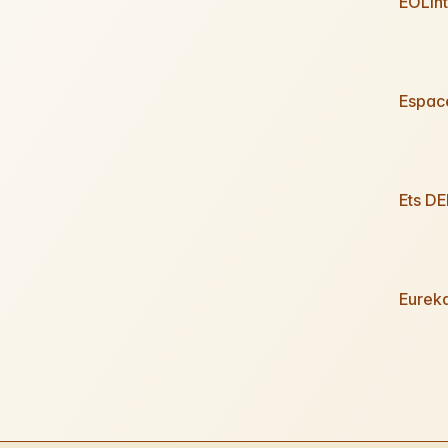
EOLIn
Espac
Ets D
Eurek