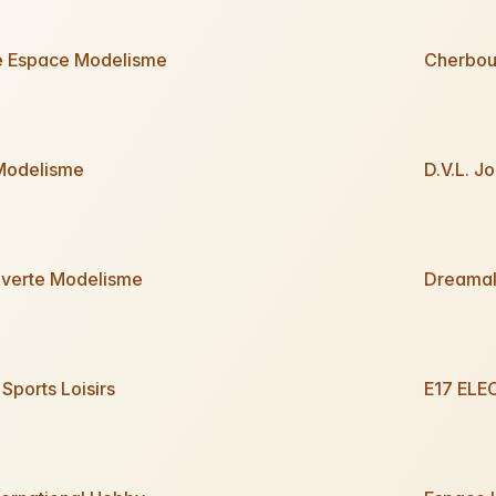
e Espace Modelisme
Cherbou
odelisme
D.V.L. J
verte Modelisme
Dreamal
Sports Loisirs
E17 EL