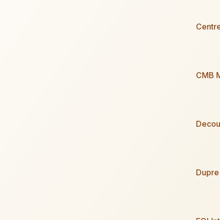
Centr
CMB M
Decou
Dupre 