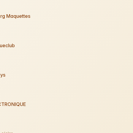
rg Maquettes
oueclub
ys
ECTRONIQUE