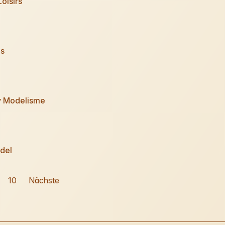
oisirs
ls
y Modelisme
del
10
Nächste