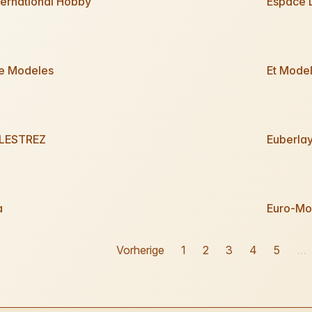
ternational Hobby
Espace L
e Modeles
Et Mode
ELESTREZ
Euberla
a
Euro-Mo
Vorherige
1
2
3
4
5
…