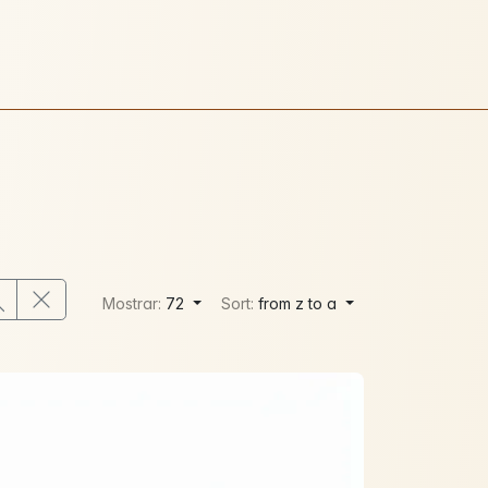
Mostrar:
72
Sort:
from z to a