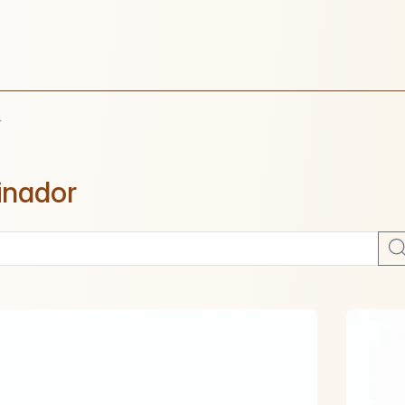
r
inador