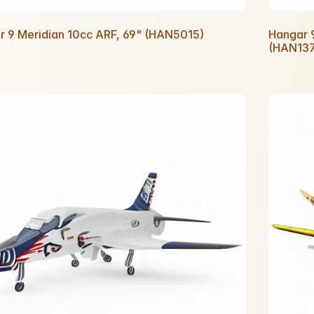
r 9 Meridian 10cc ARF, 69" (HAN5015)
Hangar 
(HAN13