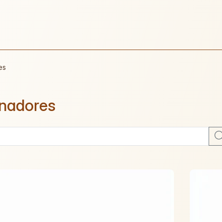
es
nadores