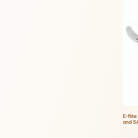
E-flit
and S