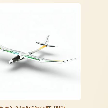
Radian XL 2.6m BNF Basic (EFL5550)