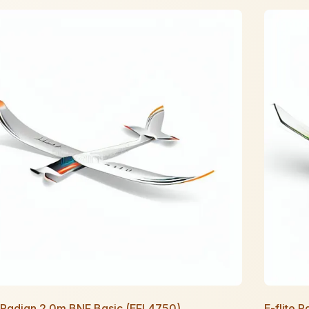
e Radian 2.0m BNF Basic (EFL4750)
E-flite 