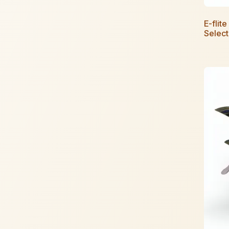
E-fli
Selec