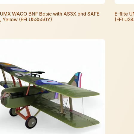
te UMX WACO BNF Basic with AS3X and SAFE
E-flite 
t, Yellow (EFLU53550Y)
(EFLU34