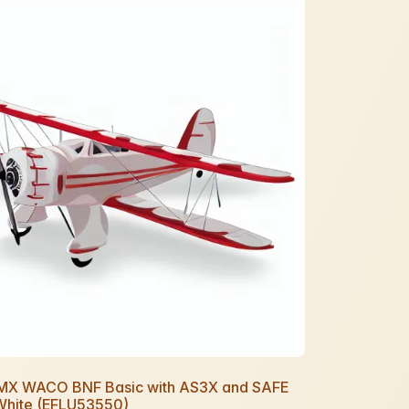
 UMX WACO BNF Basic with AS3X and SAFE
 White (EFLU53550)