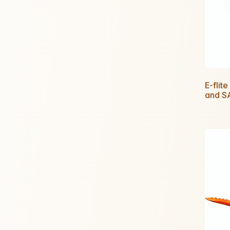
E-flit
and S