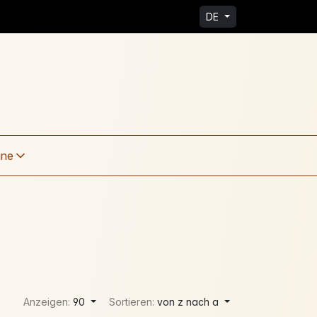
DE
ine
Anzeigen:
90
Sortieren:
von z nach a