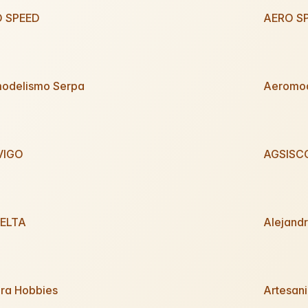
 SPEED
AERO S
odelismo Serpa
Aeromod
VIGO
AGSISCO
ELTA
Alejand
ra Hobbies
Artesani