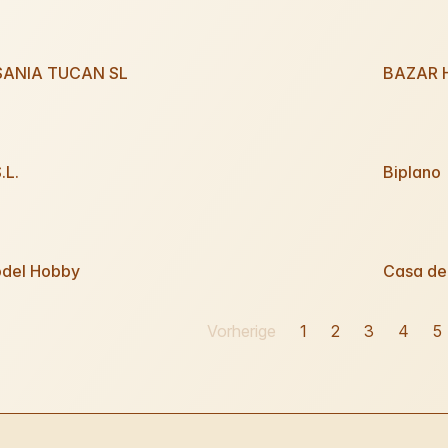
SANIA TUCAN SL
BAZAR 
.L.
Biplano
del Hobby
Casa de
Vorherige
1
2
3
4
5