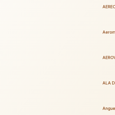
AEREO
Aerom
AERO
ALA D
Angue