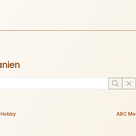
anien
 Hobby
ABC Mo