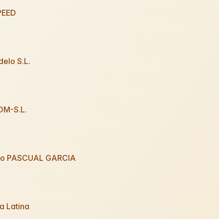
PEED
elo S.L.
M-S.L.
ro PASCUAL GARCIA
a Latina