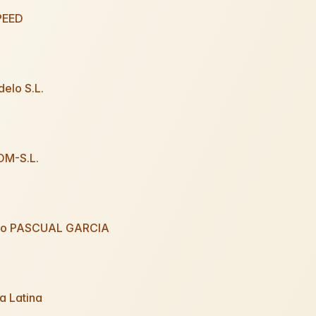
PEED
elo S.L.
M-S.L.
ro PASCUAL GARCIA
a Latina