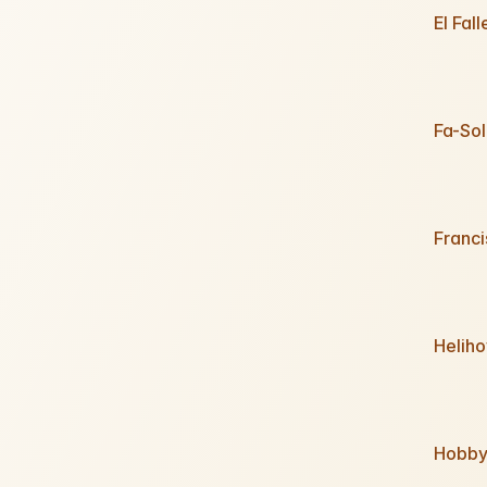
El Fall
Fa-Sol
Franc
Heliho
Hobb