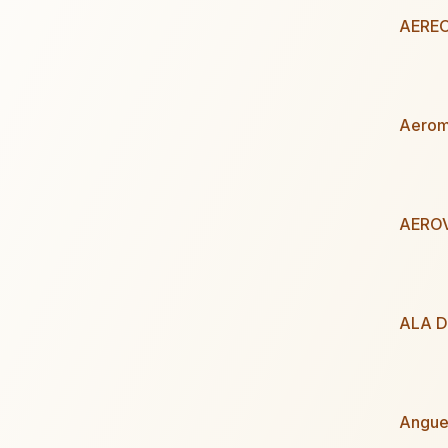
AEREO
Aerom
AERO
ALA D
Angue