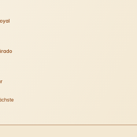
oyal
irado
r
ächste