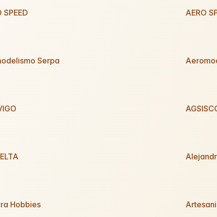
 SPEED
AERO S
odelismo Serpa
Aeromod
VIGO
AGSISCO
ELTA
Alejand
ra Hobbies
Artesani