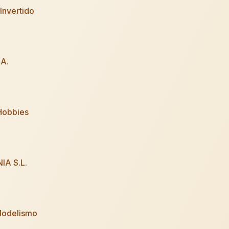
 Invertido
.A.
Hobbies
IA S.L.
odelismo