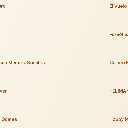
ero
El Vuelo
Fa-Sol S
isco Mendez Sanchez
Guinea 
ver
HELIMAN
y Games
Hobby M