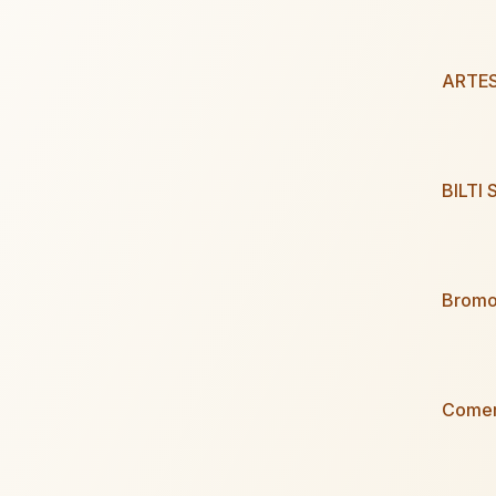
ARTE
BILTI S
Bromo
Comer