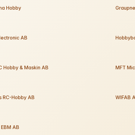
ma Hobby
Graupne
lectronic AB
Hobbybo
C Hobby & Maskin AB
MFT Micr
s RC-Hobby AB
WIFAB 
- EBM AB