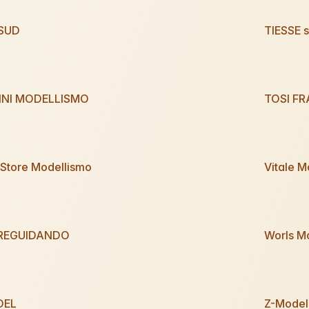
SUD
TIESSE 
INI MODELLISMO
TOSI F
 Store Modellismo
Vitale M
REGUIDANDO
Worls M
DEL
Z-Model 