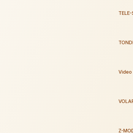
TELE-
TOND
Video
VOLA
Z-MO