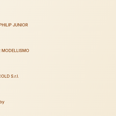
PHILIP JUNIOR
R MODELLISMO
LD S.r.l.
by