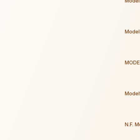
Modell
Model
MODEL
Model
N.F. M