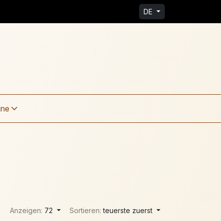
DE
ine
Anzeigen:
72
Sortieren:
teuerste zuerst