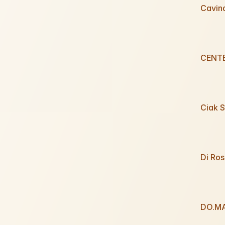
Cavin
CENTE
Ciak S
Di Ro
DO.M