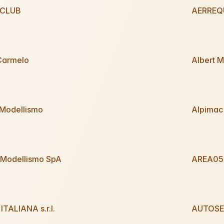
 CLUB
AERREQU
 Carmelo
Albert 
 Modellismo
Alpimac 
 Modellismo SpA
AREA051 
TALIANA s.r.l.
AUTOSE