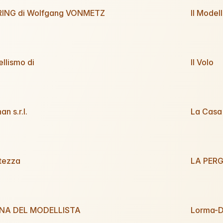
ING di Wolfgang VONMETZ
Il Model
ellismo di
Il Volo
n s.r.l.
La Casa 
rtezza
LA PER
NA DEL MODELLISTA
Lorma-Di