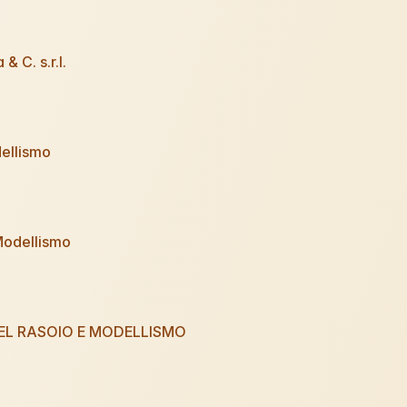
& C. s.r.l.
ellismo
odellismo
EL RASOIO E MODELLISMO