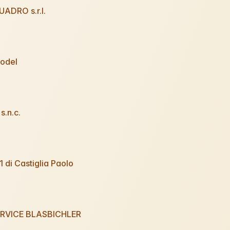
ADRO s.r.l.
Model
s.n.c.
di Castiglia Paolo
RVICE BLASBICHLER