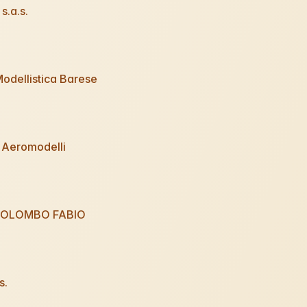
s.a.s.
odellistica Barese
 Aeromodelli
COLOMBO FABIO
s.