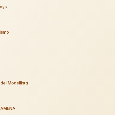
oys
lismo
del Modellista
GAMENA