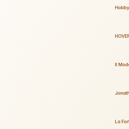
Hobby
HOVER
Il Mod
Jonatha
La Fo