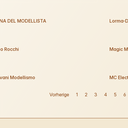
NA DEL MODELLISTA
Lorma-Di
no Rocchi
Magic M
vani Modellismo
MC Elect
Vorherige
1
2
3
4
5
6