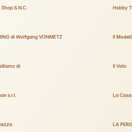
 Shop S.N.C.
Hobby T
ING di Wolfgang VONMETZ
Il Model
ellismo di
Il Volo
n s.r.l.
La Casa 
rtezza
LA PER