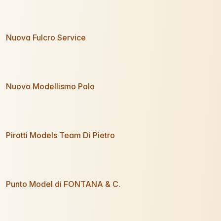
Nuova Fulcro Service
Nuovo Modellismo Polo
Pirotti Models Team Di Pietro
Punto Model di FONTANA & C.