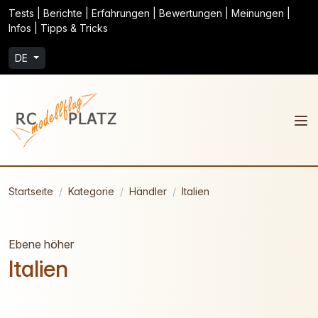
Tests | Berichte | Erfahrungen | Bewertungen | Meinungen |
Infos | Tipps & Tricks
DE
Startseite
Kategorie
Händler
Italien
Ebene höher
Italien