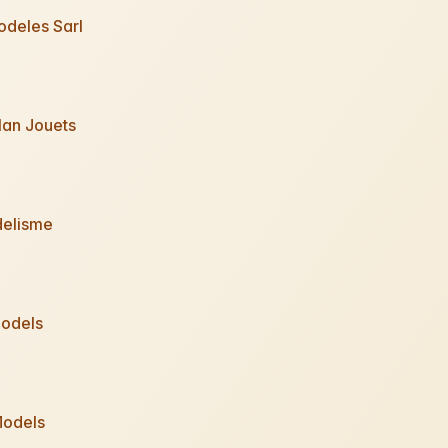
odeles Sarl
lan Jouets
elisme
Models
odels