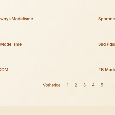
ways Modelisme
Sportme
i Modelisme
Sud Pas
COM
TB Mode
Vorherige
1
2
3
4
5
…