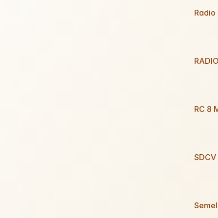
Radio
RADI
RC 8 
SDCV 
Semel