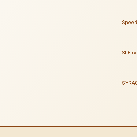
Speed
St Elo
SYRA