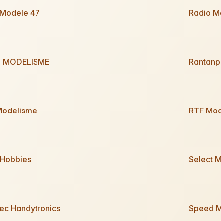
 Modele 47
Radio M
O MODELISME
Rantanp
Modelisme
RTF Mod
Hobbies
Select 
ec Handytronics
Speed M