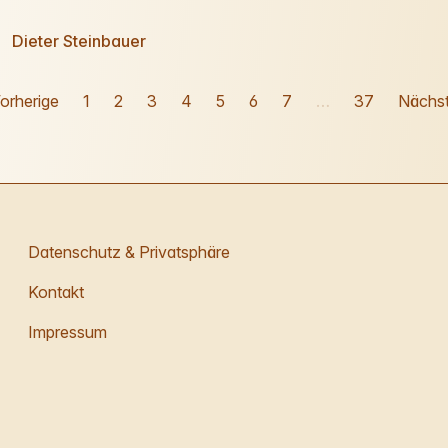
Dieter Steinbauer
orherige
1
2
3
4
5
6
7
…
37
Nächs
Datenschutz & Privatsphäre
Kontakt
Impressum