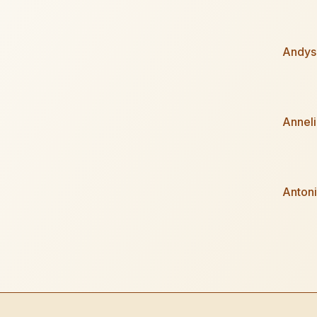
Andys
Anneli
Anton