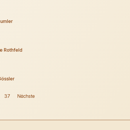
äumler
e Rothfeld
Gössler
37
Nächste