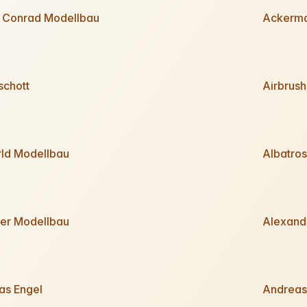
 Conrad Modellbau
Ackerma
schott
Airbrush
rld Modellbau
Albatro
ger Modellbau
Alexand
as Engel
Andrea