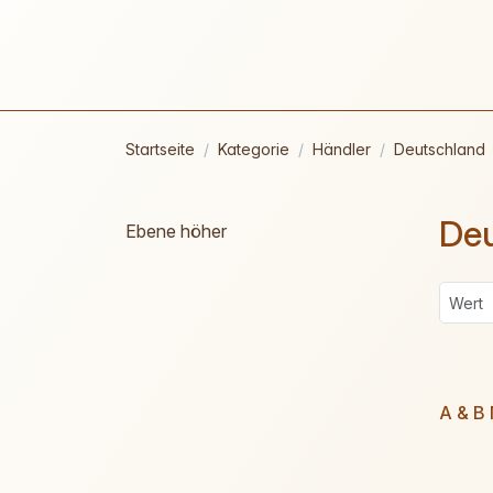
Startseite
Kategorie
Händler
Deutschland
De
Ebene höher
A & B