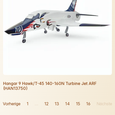
Hangar 9 Hawk/T-45 140-160N Turbine Jet ARF
(HAN13750)
Vorherige
1
…
12
13
14
15
16
Nächste