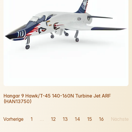
Hangar 9 Hawk/T-45 140-160N Turbine Jet ARF
(HAN13750)
Vorherige
1
…
12
13
14
15
16
Nächste